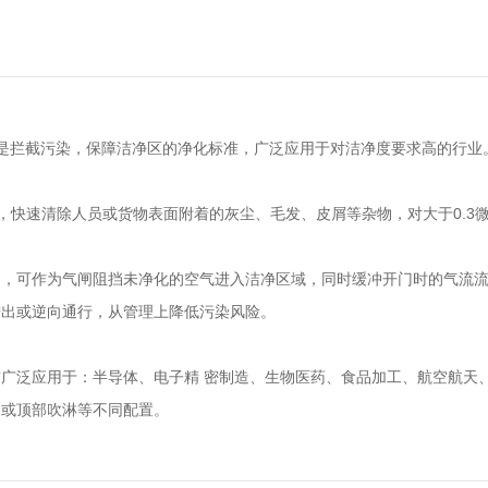
用是拦截污染，保障洁净区的净化标准，广泛应用于对洁净度要求高的行业
吹扫，快速清除人员或货物表面附着的灰尘、毛发、皮屑等杂物，对大于0.3
扇门，可作为气闸阻挡未净化的空气进入洁净区域，同时缓冲开门时的气流
进出或逆向通行，从管理上降低污染风险。
广泛应用于：半导体、电子精 密制造、生物医药、食品加工、航空航天
侧或顶部吹淋等不同配置。