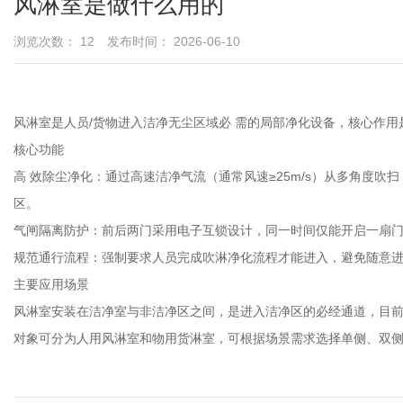
风淋室是做什么用的
浏览次数：
12
发布时间： 2026-06-10
风淋室是人员/货物进入洁净无尘区域必 需的局部净化设备‌，核心作
核心功能
‌高 效除尘净化‌：通过高速洁净气流（通常风速≥25m/s）从多角度
区。
‌气闸隔离防护‌：前后两门采用电子互锁设计，同一时间仅能开启一
‌规范通行流程‌：强制要求人员完成吹淋净化流程才能进入，避免随意
主要应用场景
风淋室安装在洁净室与非洁净区之间，是进入洁净区的必经通道，目前
对象可分为人用风淋室和物用货淋室，可根据场景需求选择单侧、双