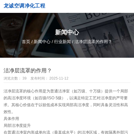
龙诚空调净化工程
新闻中心
首页
/
新闻中心
/
行业新闻
/
洁净层流罩的作用？
洁净层流罩的作用？
浏览次数：
39
发布时间： 2025-11-12
洁净层流罩的核心作用是为普通洁净室（如万级、十万级）提供一个局部
的高洁净度环境（如百级/ISO 5级），以满足特定工艺对洁净度的严苛要
求。其核心价值在于‌以较低成本实现局部高洁净度‌，同时具备灵活性和高
效性。
具体作用
局部洁净度提升‌
在普通洁净室内形成单向流（垂直或水平）的洁净区域，有效隔离外部污