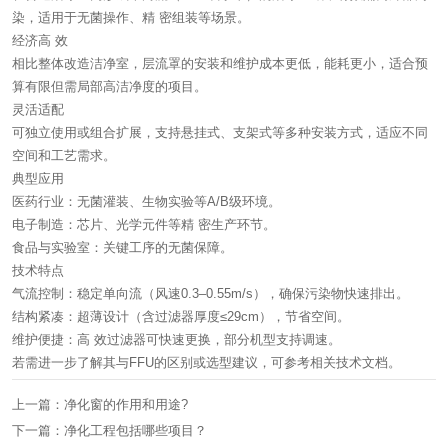
染，适用于无菌操作、精 密组装等场景。
经济高 效‌
相比整体改造洁净室，层流罩的安装和维护成本更低，能耗更小，适合预
算有限但需局部高洁净度的项目。
灵活适配‌
可独立使用或组合扩展，支持悬挂式、支架式等多种安装方式，适应不同
空间和工艺需求。
典型应用
医药行业‌：无菌灌装、生物实验等A/B级环境。
电子制造‌：芯片、光学元件等精 密生产环节。
食品与实验室‌：关键工序的无菌保障。
技术特点
气流控制‌：稳定单向流（风速0.3–0.55m/s），确保污染物快速排出。
结构紧凑‌：超薄设计（含过滤器厚度≤29cm），节省空间。
维护便捷‌：高 效过滤器可快速更换，部分机型支持调速。
若需进一步了解其与FFU的区别或选型建议，可参考相关技术文档。
上一篇：
净化窗的作用和用途?
下一篇：
净化工程包括哪些项目？