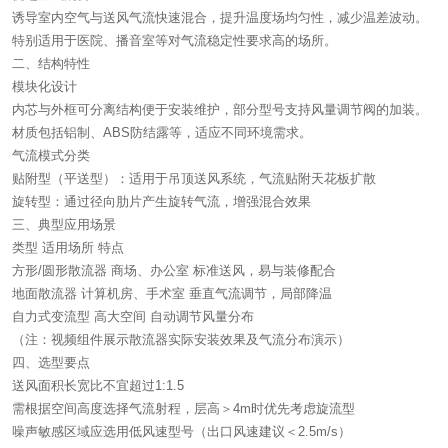
诱导室内空气与送风气流快速混合，提升温度场均匀性，减少温差波动‌。
特别适用于医院、播音室等对气流稳定性要求高的场所‌。
二、结构特性
模块化设计‌
内芯与外框可分离结构便于安装维护，部分型号支持风量调节阀的加装‌。
材质包括铝制、ABS防结露等，适应不同环境需求‌。
气流模式分类‌
贴附型（平送型）：适用于吊顶送风系统，气流贴附天花板扩散‌
旋转型：通过径向肋片产生旋转气流，增强混合效果‌
三、典型应用场景
类型 适用场所 特点
方形/圆形散流器 商场、办公室 标准送风，易与装修配合‌
地面散流器 计算机房、手术室 垂直气流调节，局部降温‌
自力式变流型 高大空间 自动调节风量分布‌
（注：视频组件展示散流器实际安装效果及气流分布演示）
四、选型要点
送风面积长宽比不宜超过1:1.5‌
需根据空间高度选择气流射程，层高＞4m时优先考虑旋流型‌
噪声敏感区域应选用低风速型号（出口风速建议＜2.5m/s）