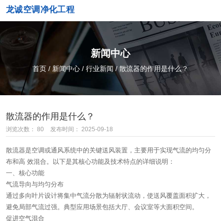
龙诚空调净化工程
新闻中心
首页
/
新闻中心
/
行业新闻
/
散流器的作用是什么？
散流器的作用是什么？
浏览次数：
80
发布时间： 2025-09-18
散流器是空调或通风系统中的关键送风装置，主要用于实现气流的均匀分
布和高 效混合。以下是其核心功能及技术特点的详细说明：
一、核心功能
气流导向与均匀分布‌
通过多向叶片设计将集中气流分散为辐射状流动，使送风覆盖面积扩大，
避免局部气流过强‌。典型应用场景包括大厅、会议室等大面积空间‌。
促进空气混合‌