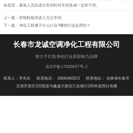
休息室，避免人员在进出车间时对车间造成一定的干扰。
上一篇：
穿拖鞋能否进入无尘车间
下一篇：
净化工程属于什么行业?哪些行业会用到？
长春市龙诚空调净化工程有限公司
致力于打造净化行业具影响力品牌
吉ICP备17000837号-2
联系人：齐先生 联系电话： 18686482623 联系地址： 吉林省长春市
北湖开发区102国道与鑫盛大路交汇处南行200米道西白色楼